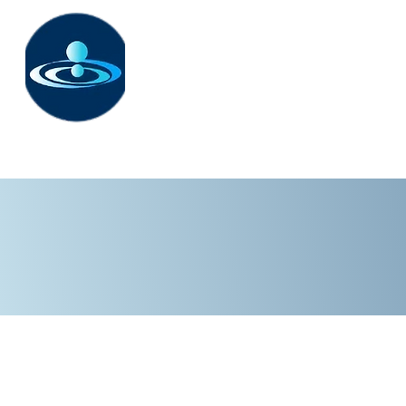
La paix - une possibil
Explorer ses ressources