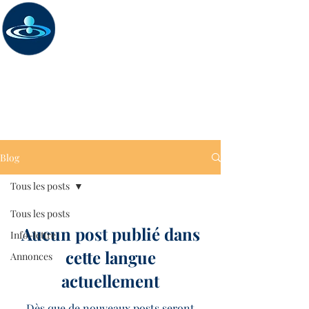
La paix - une possibilité
Explorer ses ressources
Blog
Tous les posts
Tous les posts
Aucun post publié dans
Info-lettre
cette langue
Annonces
actuellement
Dès que de nouveaux posts seront